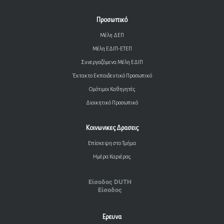
Προσωπικό
Μέλη ΔΕΠ
Μέλη ΕΔΙΠ-ΕΤΕΠ
Συνεργαζόμενα Μέλη ΕΔΙΠ
Έκτακτο Εκπαιδευτικό Προσωπικό
Ομότιμοι Καθηγητές
Διοικητικό Προσωπικό
Κοινωνικες Δρασεις
Επίσκεψη στο Τμήμα
Ημέρα Καριέρας
Είσοδος DUTH
Είσοδος
Ερευνα