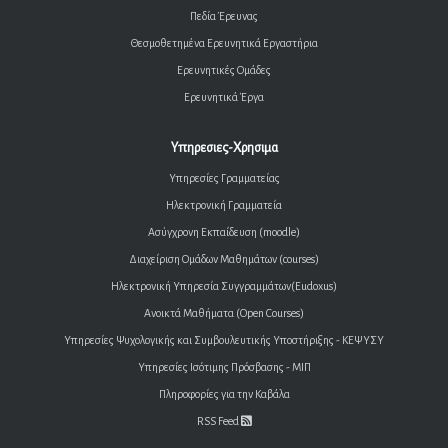
Πεδία Έρευνας
Θεσμοθετημένα Ερευνητικά Εργαστήρια
Ερευνητικές Ομάδες
Ερευνητικά Έργα
Υπηρεσιες-Χρησιμα
Υπηρεσίες Γραμματείας
Ηλεκτρονική Γραμματεία
Ασύγχρονη Εκπαίδευση (moodle)
Διαχείριση Ομάδων Μαθημάτων (courses)
Ηλεκτρονική Υπηρεσία Συγγραμμάτων(Eudoxus)
Ανοικτά Μαθήματα (Open Courses)
Υπηρεσίες Ψυχολογικής και Συμβουλευτικής Υποστήριξης - ΚΕΨΥΣΥ
Υπηρεσίες Ισότιμης Πρόσβασης - ΜΙΠ
Πληροφορίες για την Καβάλα
RSS Feed