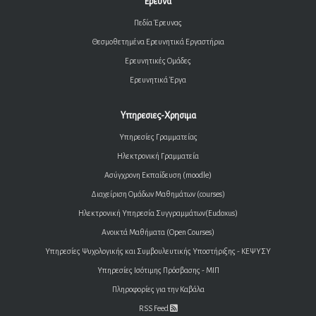
Ερευνα
Πεδία Έρευνας
Θεσμοθετημένα Ερευνητικά Εργαστήρια
Ερευνητικές Ομάδες
Ερευνητικά Έργα
Υπηρεσιες-Χρησιμα
Υπηρεσίες Γραμματείας
Ηλεκτρονική Γραμματεία
Ασύγχρονη Εκπαίδευση (moodle)
Διαχείριση Ομάδων Μαθημάτων (courses)
Ηλεκτρονική Υπηρεσία Συγγραμμάτων(Eudoxus)
Ανοικτά Μαθήματα (Open Courses)
Υπηρεσίες Ψυχολογικής και Συμβουλευτικής Υποστήριξης - ΚΕΨΥΣΥ
Υπηρεσίες Ισότιμης Πρόσβασης - ΜΙΠ
Πληροφορίες για την Καβάλα
RSS Feed