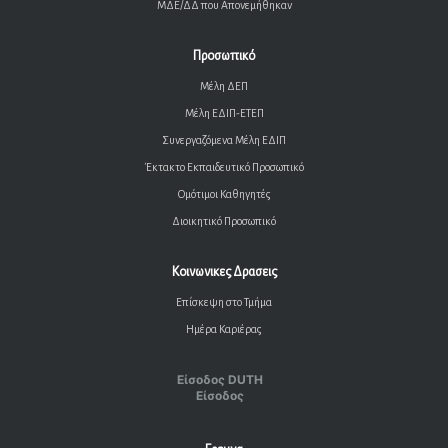
ΜΔΕ/ΔΔ που Απονεμήθηκαν
Προσωπικό
Μέλη ΔΕΠ
Μέλη ΕΔΙΠ-ΕΤΕΠ
Συνεργαζόμενα Μέλη ΕΔΙΠ
Έκτακτο Εκπαιδευτικό Προσωπικό
Ομότιμοι Καθηγητές
Διοικητικό Προσωπικό
Κοινωνικες Δρασεις
Επίσκεψη στο Τμήμα
Ημέρα Καριέρας
Είσοδος DUTH
Είσοδος