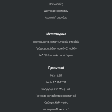
Ορκωμοσίες
Διαγραφές φοιτητών
Αναστολή σπουδών
Μεταπτυχιακα
Προγράμματα Μεταπτυχιακών Σπουδών
Πρόγραμμα Διδακτορικών Σπουδών
ΜΔΕ/ΔΔ που Απονεμήθηκαν
Προσωπικό
Μέλη ΔΕΠ
Μέλη ΕΔΙΠ-ΕΤΕΠ
Συνεργαζόμενα Μέλη ΕΔΙΠ
Έκτακτο Εκπαιδευτικό Προσωπικό
Ομότιμοι Καθηγητές
Διοικητικό Προσωπικό