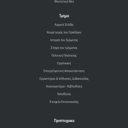
Φοιτητικά Νέα
Τμημα
Αρχική Σελίδα
Χαιρετισμός του Προέδρου
Ιστορία του Τμήματος
Στόχοι του τμήματος
Πολιτική Ποιότητας
Οργάνωση
Επαγγελματική Αποκατάσταση
Εργαστήρια & Αίθουσες Διδασκαλίας
Αναγνωστήριο - Βιβλιοθήκη
Τοποθεσία
Στοιχεία Επικοινωνίας
Προπτυχιακα