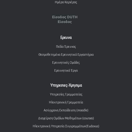
Ημέρα Καριέρας
Είσοδος DUTH
Είσοδος
Ερευνα
Πεδία Έρευνας
Θεσμοθετημένα Ερευνητικά Εργαστήρια
Ερευνητικές Ομάδες
Ερευνητικά Έργα
Υπηρεσιες-Χρησιμα
Υπηρεσίες Γραμματείας
Ηλεκτρονική Γραμματεία
Ασύγχρονη Εκπαίδευση (moodle)
Διαχείριση Ομάδων Μαθημάτων (courses)
Ηλεκτρονική Υπηρεσία Συγγραμμάτων(Eudoxus)