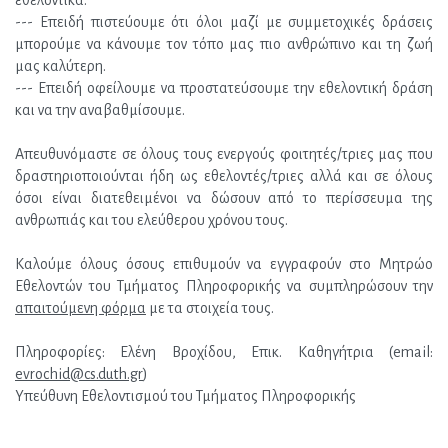
εθελοντικά.
--- Επειδή πιστεύουμε ότι όλοι μαζί με συμμετοχικές δράσεις 
μπορούμε να κάνουμε τον τόπο μας πιο ανθρώπινο και τη ζωή 
μας καλύτερη.
--- Επειδή οφείλουμε να προστατεύσουμε την εθελοντική δράση 
και να την αναβαθμίσουμε.
Απευθυνόμαστε σε όλους τους ενεργούς φοιτητές/τριες μας που 
δραστηριοποιούνται ήδη ως εθελοντές/τριες αλλά και σε όλους 
όσοι είναι διατεθειμένοι να δώσουν από το περίσσευμα της 
ανθρωπιάς και του ελεύθερου χρόνου τους.
Καλούμε όλους όσους επιθυμούν να εγγραφούν στο Μητρώο 
Εθελοντών του Τμήματος Πληροφορικής να συμπληρώσουν την 
απαιτούμενη φόρμα
 με τα στοιχεία τους.
Πληροφορίες: Ελένη Βροχίδου, Επικ. Καθηγήτρια (email: 
evrochid@cs.duth.gr
)
Υπεύθυνη Εθελοντισμού του Τμήματος Πληροφορικής 