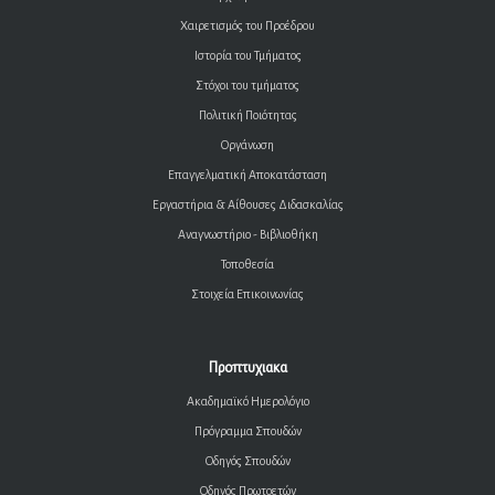
Χαιρετισμός του Προέδρου
Ιστορία του Τμήματος
Στόχοι του τμήματος
Πολιτική Ποιότητας
Οργάνωση
Επαγγελματική Αποκατάσταση
Εργαστήρια & Αίθουσες Διδασκαλίας
Αναγνωστήριο - Βιβλιοθήκη
Τοποθεσία
Στοιχεία Επικοινωνίας
Προπτυχιακα
Ακαδημαϊκό Ημερολόγιο
Πρόγραμμα Σπουδών
Οδηγός Σπουδών
Οδηγός Πρωτοετών