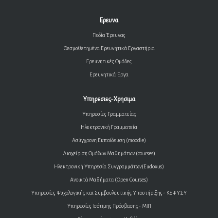
Ερευνα
Πεδία Έρευνας
Θεσμοθετημένα Ερευνητικά Εργαστήρια
Ερευνητικές Ομάδες
Ερευνητικά Έργα
Υπηρεσιες-Χρησιμα
Υπηρεσίες Γραμματείας
Ηλεκτρονική Γραμματεία
Ασύγχρονη Εκπαίδευση (moodle)
Διαχείριση Ομάδων Μαθημάτων (courses)
Ηλεκτρονική Υπηρεσία Συγγραμμάτων(Eudoxus)
Ανοικτά Μαθήματα (Open Courses)
Υπηρεσίες Ψυχολογικής και Συμβουλευτικής Υποστήριξης - ΚΕΨΥΣΥ
Υπηρεσίες Ισότιμης Πρόσβασης - ΜΙΠ