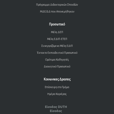
Πρόγραμμα Διδακτορικών Σπουδών
ΜΔΕ/ΔΔ που Απονεμήθηκαν
Προσωπικό
Μέλη ΔΕΠ
Μέλη ΕΔΙΠ-ΕΤΕΠ
Συνεργαζόμενα Μέλη ΕΔΙΠ
Έκτακτο Εκπαιδευτικό Προσωπικό
Ομότιμοι Καθηγητές
Διοικητικό Προσωπικό
Κοινωνικες Δρασεις
Επίσκεψη στο Τμήμα
Ημέρα Καριέρας
Είσοδος DUTH
Είσοδος