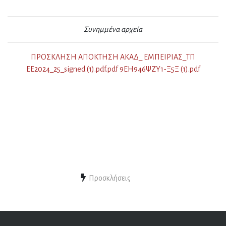
Συνημμένα αρχεία
ΠΡΟΣΚΛΗΣΗ ΑΠΟΚΤΗΣΗ ΑΚΑΔ_ ΕΜΠΕΙΡΙΑΣ_ΤΠ
ΕΕ2024_25_signed (1).pdf.pdf 9ΕΗ946ΨΖΥ1-Ξ5Ξ (1).pdf
Προσκλήσεις