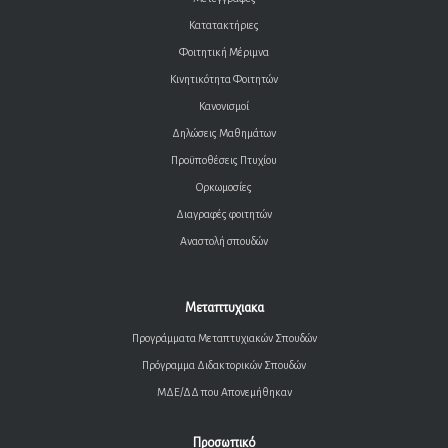
Κατατακτήριες
Φοιτητική Μέριμνα
Κινητικότητα Φοιτητών
Κανονισμοί
Δηλώσεις Μαθημάτων
Προϋποθέσεις Πτυχίου
Ορκωμοσίες
Διαγραφές φοιτητών
Αναστολή σπουδών
Μεταπτυχιακα
Προγράμματα Μεταπτυχιακών Σπουδών
Πρόγραμμα Διδακτορικών Σπουδών
ΜΔΕ/ΔΔ που Απονεμήθηκαν
Προσωπικό