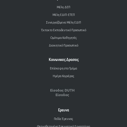
Μέλη ΔΕΠ
Μέλη ΕΔΙΠ-ΕΤΕΠ
Συνεργαζόμενα Μέλη ΕΔΙΠ
Έκτακτο Εκπαιδευτικό Προσωπικό
Ομότιμοι Καθηγητές
Διοικητικό Προσωπικό
Κοινωνικες Δρασεις
Επίσκεψη στο Τμήμα
Ημέρα Καριέρας
Είσοδος DUTH
Είσοδος
Ερευνα
Πεδία Έρευνας
Θεσμοθετημένα Ερευνητικά Εργαστήρια