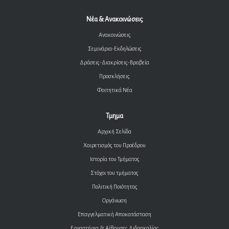
Νέα & Ανακοινώσεις
Ανακοινώσεις
Σεμινάρια-Εκδηλώσεις
Δράσεις-Διακρίσεις-Βραβεία
Προσκλήσεις
Φοιτητικά Νέα
Τμημα
Αρχική Σελίδα
Χαιρετισμός του Προέδρου
Ιστορία του Τμήματος
Στόχοι του τμήματος
Πολιτική Ποιότητας
Οργάνωση
Επαγγελματική Αποκατάσταση
Εργαστήρια & Αίθουσες Διδασκαλίας