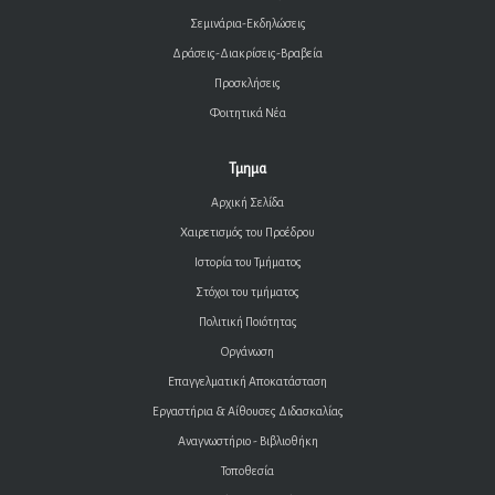
Σεμινάρια-Εκδηλώσεις
Δράσεις-Διακρίσεις-Βραβεία
Προσκλήσεις
Φοιτητικά Νέα
Τμημα
Αρχική Σελίδα
Χαιρετισμός του Προέδρου
Ιστορία του Τμήματος
Στόχοι του τμήματος
Πολιτική Ποιότητας
Οργάνωση
Επαγγελματική Αποκατάσταση
Εργαστήρια & Αίθουσες Διδασκαλίας
Αναγνωστήριο - Βιβλιοθήκη
Τοποθεσία