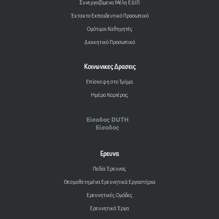
Συνεργαζόμενα Μέλη ΕΔΙΠ
Έκτακτο Εκπαιδευτικό Προσωπικό
Ομότιμοι Καθηγητές
Διοικητικό Προσωπικό
Κοινωνικες Δρασεις
Επίσκεψη στο Τμήμα
Ημέρα Καριέρας
Είσοδος DUTH
Είσοδος
Ερευνα
Πεδία Έρευνας
Θεσμοθετημένα Ερευνητικά Εργαστήρια
Ερευνητικές Ομάδες
Ερευνητικά Έργα