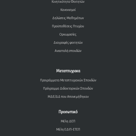
Κινητικότητα Φοιτητών
Κανονισμοί
Δηλώσεις Μαθημάτων
Προϋποθέσεις Πτυχίου
Ορκωμοσίες
Διαγραφές φοιτητών
Αναστολή σπουδών
Μεταπτυχιακα
Προγράμματα Μεταπτυχιακών Σπουδών
Πρόγραμμα Διδακτορικών Σπουδών
ΜΔΕ/ΔΔ που Απονεμήθηκαν
Προσωπικό
Μέλη ΔΕΠ
Μέλη ΕΔΙΠ-ΕΤΕΠ